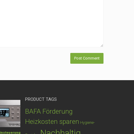
PRODUCT TAGS
BAFA Förderung
Heizkosten sparen
Hygiene-
Nachhaltig
insteuerung