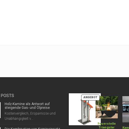
 POSTS
PRODUKT
ANGEBOT
IM
Holz-Kamine als Antwort auf
ANGEBOT
steigende Gas- und Ölpreise
Kostenvergleich, Ersparnisse und
Unabhängigkeit v...
Feuerstelle
Triangular
Kam