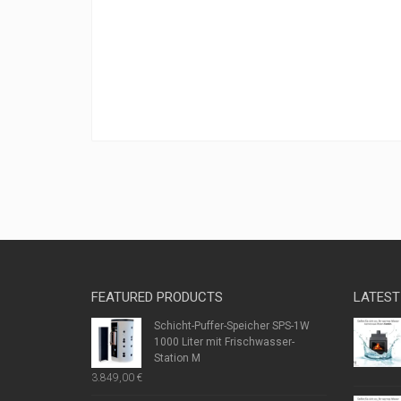
FEATURED PRODUCTS
LATEST
Schicht-Puffer-Speicher SPS-1W
1000 Liter mit Frischwasser-
Station M
3.849,00
€