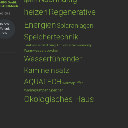
Speicher
-08G Grafik
O AQUAtech
heizen
Regenerative
469,00
€
Energien
Solaranlagen
In den
Warenk
orb
Speichertechnik
Trinkwassererhitzung
Trinkwassererwärmung
Warmwasserspeicher
Wasserführender
Kamineinsatz
AQUATECH
Wärmepuffer
Wärmepumpen Speicher
Ökologisches Haus