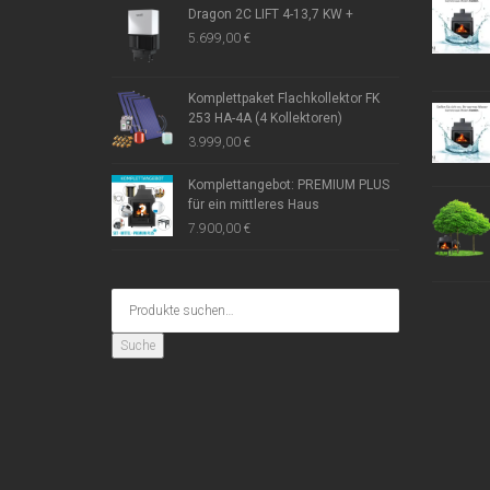
Dragon 2C LIFT 4-13,7 KW +
5.699,00
€
Komplettpaket Flachkollektor FK
253 HA-4A (4 Kollektoren)
3.999,00
€
Komplettangebot: PREMIUM PLUS
für ein mittleres Haus
7.900,00
€
Suche