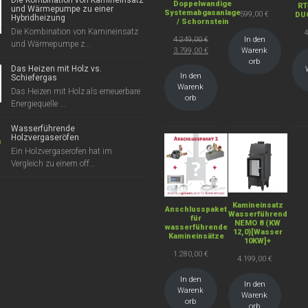
Die Kombination von Kamineinsatz
Doppelwandige
RT
und Wärmepumpe zu einer
Systemabgasanlage
599,00
€
DU
Hybridheizung
/ Schornstein
Die Kombination von Kamineinsatz
Ursprünglicher
4.249,00
€
In den
und Wärmepumpe z...
Preis
Aktueller
3.799,00
€
Warenk
war:
Preis
orb
Das Heizen mit Holz vs.
4.249,00 €
ist:
In den
Schiefergas
3.799,00 €.
Warenk
Das Heizen mit Holz als erneuerbare
orb
Energiequelle ...
Wasserführende
Holzvergaseröfen
Ein Holzvergaserofen hat im
Vergleich zu einem off...
Kamineinsatz
Anschlusspaket
Wasserführend
für
NEMO 8 (KW
wasserführende
12,0)[Wasser
Kamineinsätze
10KW]+
1.280,00
€
4.199,00
€
In den
In den
Warenk
Warenk
orb
orb