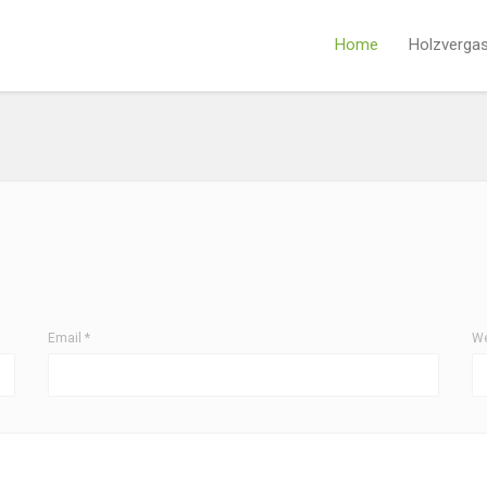
Home
Holzverga
Email
*
We