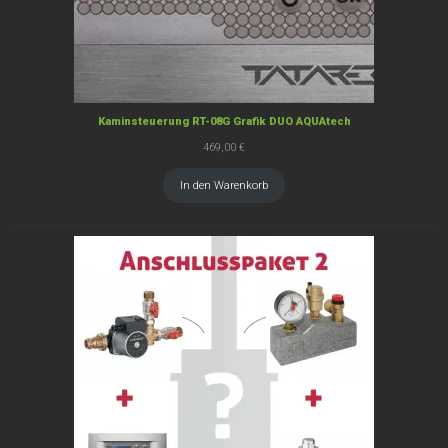
Kaminsteuerung RT-08G Grafik DUO AQUAtech
469,00
€
In den Warenkorb