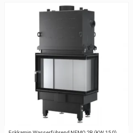
Eckkamin Wasserführend NEMO 2B (KW 15,0)