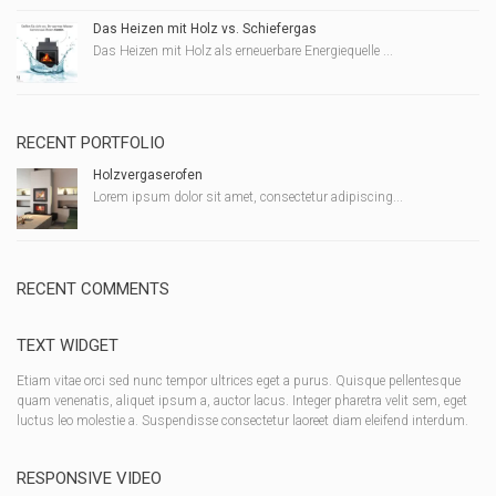
Das Heizen mit Holz vs. Schiefergas
Das Heizen mit Holz als erneuerbare Energiequelle ...
RECENT PORTFOLIO
Holzvergaserofen
Lorem ipsum dolor sit amet, consectetur adipiscing...
RECENT COMMENTS
TEXT WIDGET
Etiam vitae orci sed nunc tempor ultrices eget a purus. Quisque pellentesque
quam venenatis, aliquet ipsum a, auctor lacus. Integer pharetra velit sem, eget
luctus leo molestie a. Suspendisse consectetur laoreet diam eleifend interdum.
RESPONSIVE VIDEO