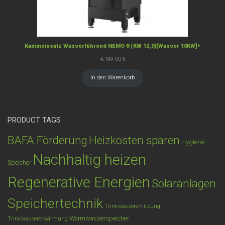
Kamineinsatz Wasserführend NEMO 8 (KW 12,0)[Wasser 10KW]+
4.199,00
€
In den Warenkorb
PRODUCT TAGS
BAFA Förderung
Heizkosten sparen
Hygiene-
Nachhaltig heizen
Speicher
Regenerative Energien
Solaranlagen
Speichertechnik
Trinkwassererhitzung
Warmwasserspeicher
Trinkwassererwärmung