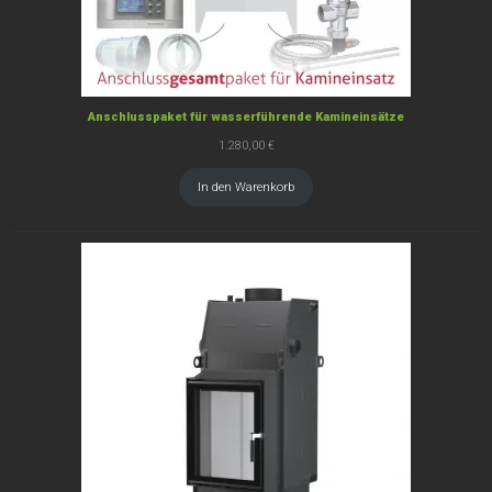
Anschlusspaket für wasserführende Kamineinsätze
1.280,00
€
In den Warenkorb