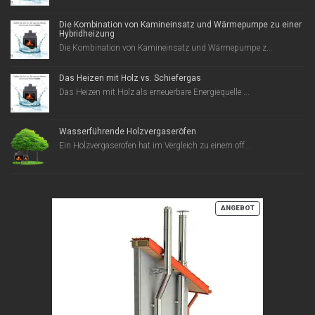
Die Kombination von Kamineinsatz und Wärmepumpe zu einer
Hybridheizung
Die Kombination von Kamineinsatz und Wärmepumpe z...
Das Heizen mit Holz vs. Schiefergas
Das Heizen mit Holz als erneuerbare Energiequelle ...
Wasserführende Holzvergaseröfen
Ein Holzvergaserofen hat im Vergleich zu einem off...
PRODUKT
ANGEBOT
IM
ANGEBOT