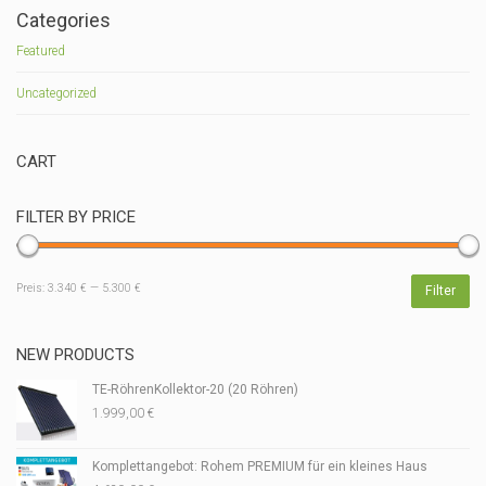
Categories
Featured
Uncategorized
CART
FILTER BY PRICE
Min.
Max.
Preis:
3.340 €
—
5.300 €
Filter
Preis
Preis
NEW PRODUCTS
TE-RöhrenKollektor-20 (20 Röhren)
1.999,00
€
Komplettangebot: Rohem PREMIUM für ein kleines Haus