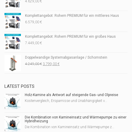
4.629,00
€
Komplettangebot: Rohem PREMIUM für ein mittleres Haus
6.579,00
€
Komplettangebot: Rohem PREMIUM für ein großes Haus
7.449,00
€
Doppelwandige Systemabgasanlage / Schornstein
Ursprünglicher
Aktueller
4.249,00
€
3.799,00
€
Preis
Preis
war:
ist:
4.249,00 €
3.799,00 €.
LATEST POSTS
Holz-Kamine als Antwort auf steigende Gas- und Ölpreise
Kostenvergleich, Ersparnisse und Unabhängigkeit v...
Die Kombination von Kamineinsatz und Wärmepumpe zu einer
Hybridheizung
Die Kombination von Kamineinsatz und Wärmepumpe z...