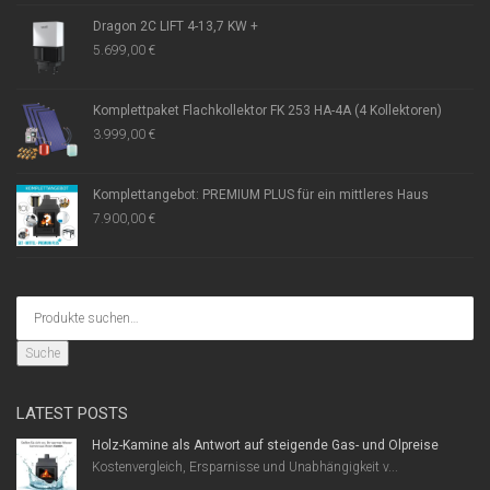
Dragon 2C LIFT 4-13,7 KW +
5.699,00
€
Komplettpaket Flachkollektor FK 253 HA-4A (4 Kollektoren)
3.999,00
€
Komplettangebot: PREMIUM PLUS für ein mittleres Haus
7.900,00
€
Suche
LATEST POSTS
Holz-Kamine als Antwort auf steigende Gas- und Ölpreise
Kostenvergleich, Ersparnisse und Unabhängigkeit v...