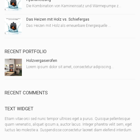
Die Kombination von Kamineinsatz und Wärmepumpe z...
Das Heizen mit Holz vs. Schiefergas
Das Heizen mit Holz als erneuerbare Energiequelle ...
RECENT PORTFOLIO
Holzvergaserofen
Lorem ipsum dolor sit amet, consectetur adipiscing...
RECENT COMMENTS
TEXT WIDGET
Etiam vitae orci sed nunc tempor ultrices eget a purus. Quisque pellentesque
quam venenatis, aliquet ipsum a, auctor lacus. Integer pharetra velit sem, eget
luctus leo molestie a. Suspendisse consectetur laoreet diam eleifend interdum.