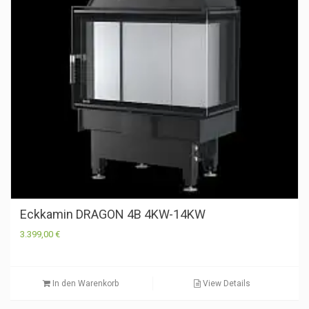
Eckkamin DRAGON 4B 4KW-14KW
3.399,00
€
In den Warenkorb
View Details