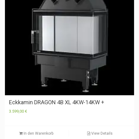
Eckkamin DRAGON 4B XL 4KW-14KW +
3.599,00
€
In den Warenkorb
View Details