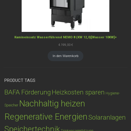
Kamineinsatz Wasserführend NEMO 8 (KW 12,0)[Wasser 10KW]+
4.199,00
€
In den Warenkorb
PRODUCT TAGS
BAFA Förderung
Heizkosten sparen
Hygiene-
Nachhaltig heizen
Speicher
Regenerative Energien
Solaranlagen
Speichertechnik
Trinkwassererhitzung