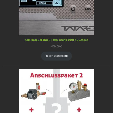
Kaminsteuerung RT-08G Grafik DUO AQUAtech
469,00
€
In den Warenkorb