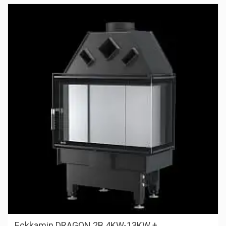
Eckkamin DRAGON 2B 4KW-13KW +