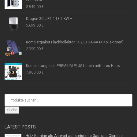
3.849,00
€
Dragon 2C LIFT 4-13,7 KW +
5.699,00
€
Komplettpaket Flachkollektor FK 253 HA-4A (4 Kollektoren)
3.999,00
€
Komplettangebot: PREMIUM PLUS für ein mittleres Haus
7.900,00
€
Suche
LATEST POSTS
Holz-Kamine als Antwort auf steigende Gas- und Ölpreise