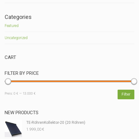
Categories
Featured
Uncategorized
CART
FILTER BY PRICE
Min.
Max.
Preis:
0 €
—
13.000 €
Filter
Preis
Preis
NEW PRODUCTS
TE-RöhrenKollektor-20 (20 Röhren)
1.999,00
€