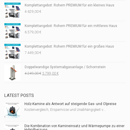
Komplettangebot: Rohem PREMIUM für ein kleines Haus
4.629,00
€
Komplettangebot: Rohem PREMIUM für ein mittleres Haus
6.579,00
€
Komplettangebot: Rohem PREMIUM für ein großes Haus
7.449,00
€
Doppelwandige Systemabgasanlage / Schornstein
Ursprünglicher
Aktueller
4.249,00
€
3.799,00
€
Preis
Preis
war:
ist:
4.249,00 €
3.799,00 €.
LATEST POSTS
Holz-Kamine als Antwort auf steigende Gas- und Ölpreise
Kostenvergleich, Ersparnisse und Unabhängigkeit v...
Die Kombination von Kamineinsatz und Wärmepumpe zu einer
Hybridheizung