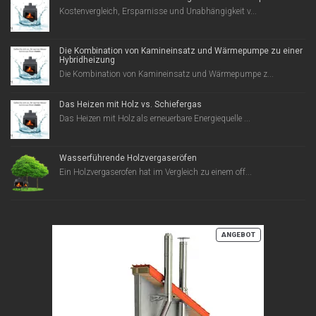
Kostenvergleich, Ersparnisse und Unabhängigkeit v...
Die Kombination von Kamineinsatz und Wärmepumpe zu einer
Hybridheizung
Die Kombination von Kamineinsatz und Wärmepumpe z...
Das Heizen mit Holz vs. Schiefergas
Das Heizen mit Holz als erneuerbare Energiequelle ...
Wasserführende Holzvergaseröfen
Ein Holzvergaserofen hat im Vergleich zu einem off...
PRODUKT
ANGEBOT
IM
ANGEBOT