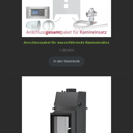
Anschlusspaket für wasserführende Kamineinsätze
1.280,00
€
In den Warenkorb