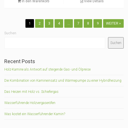
In den Warenkorb
View Details
1
2
3
4
…
7
8
9
WEITER »
Suchen
Suchen
Recent Posts
Holz-Kamine als Antwort auf steigende Gas- und Ölpreise
Die Kombination von Kamineinsatz und Wärmepumpe zu einer Hybridheizung
Das Heizen mit Holz vs. Schiefergas
Wasserführende Holzvergaseröfen
Was kostet ein Wasserführender Kamin?