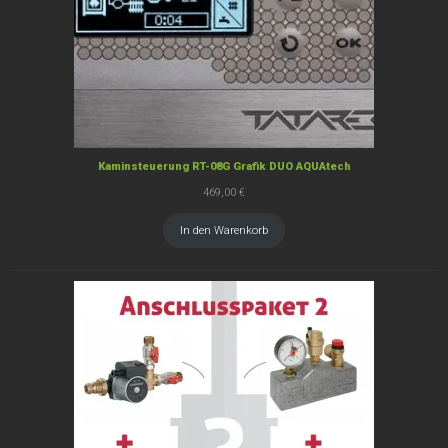
Kaminsteuerung RT-08G Grafik DUO AQUAtech
469,00
€
In den Warenkorb