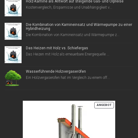
Holz-Kamine als Antwort auf steigende Gas- und Ölpreise
Kostenvergleich, Ersparnisse und Unabhängigkeit v...
Die Kombination von Kamineinsatz und Wärmepumpe zu einer
Hybridheizung
Die Kombination von Kamineinsatz und Wärmepumpe z...
Das Heizen mit Holz vs. Schiefergas
Das Heizen mit Holz als erneuerbare Energiequelle ...
Wasserführende Holzvergaseröfen
Ein Holzvergaserofen hat im Vergleich zu einem off...
PRODUKT
ANGEBOT
IM
ANGEBOT