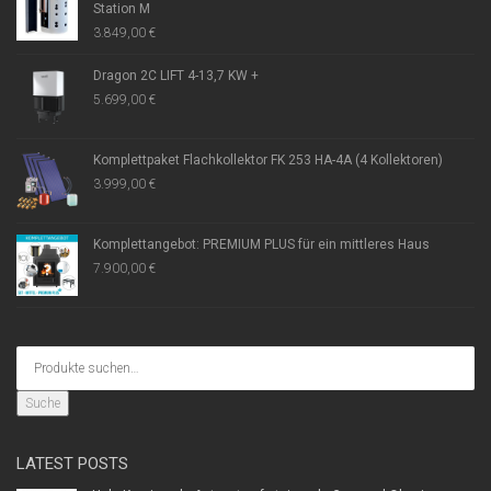
Station M
3.849,00
€
Dragon 2C LIFT 4-13,7 KW +
5.699,00
€
Komplettpaket Flachkollektor FK 253 HA-4A (4 Kollektoren)
3.999,00
€
Komplettangebot: PREMIUM PLUS für ein mittleres Haus
7.900,00
€
Suche
LATEST POSTS