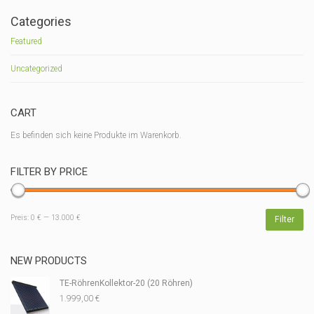
Categories
Featured
Uncategorized
CART
Es befinden sich keine Produkte im Warenkorb.
FILTER BY PRICE
Min.
Max.
Preis:
0 €
—
13.000 €
Filter
Preis
Preis
NEW PRODUCTS
TE-RöhrenKollektor-20 (20 Röhren)
1.999,00
€