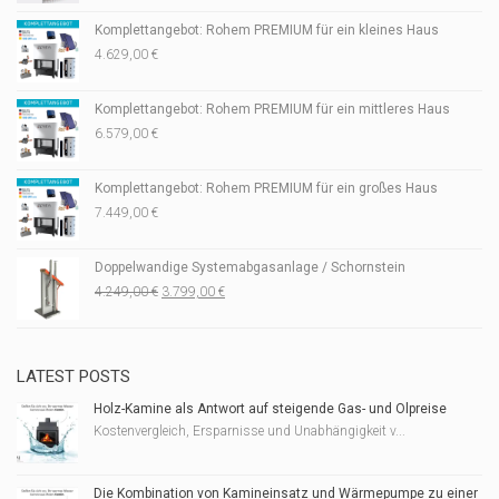
Komplettangebot: Rohem PREMIUM für ein kleines Haus
4.629,00
€
Komplettangebot: Rohem PREMIUM für ein mittleres Haus
6.579,00
€
Komplettangebot: Rohem PREMIUM für ein großes Haus
7.449,00
€
Doppelwandige Systemabgasanlage / Schornstein
Ursprünglicher
Aktueller
4.249,00
€
3.799,00
€
Preis
Preis
war:
ist:
4.249,00 €
3.799,00 €.
LATEST POSTS
Holz-Kamine als Antwort auf steigende Gas- und Ölpreise
Kostenvergleich, Ersparnisse und Unabhängigkeit v...
Die Kombination von Kamineinsatz und Wärmepumpe zu einer