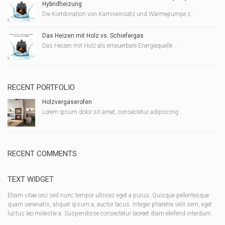
Hybridheizung
Die Kombination von Kamineinsatz und Wärmepumpe z...
Das Heizen mit Holz vs. Schiefergas
Das Heizen mit Holz als erneuerbare Energiequelle ...
RECENT PORTFOLIO
Holzvergaserofen
Lorem ipsum dolor sit amet, consectetur adipiscing...
RECENT COMMENTS
TEXT WIDGET
Etiam vitae orci sed nunc tempor ultrices eget a purus. Quisque pellentesque
quam venenatis, aliquet ipsum a, auctor lacus. Integer pharetra velit sem, eget
luctus leo molestie a. Suspendisse consectetur laoreet diam eleifend interdum.