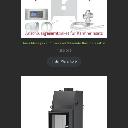
Anschlusspaket für wasserführende Kamineinsätze
1.280,00
€
In den Warenkorb