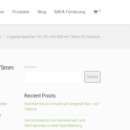
0
ser
Produkte
Blog
BAFA Förderung
r
Hygiene-Speicher HS-1W slim 500 mit 75mm PU Schaum
 75mm
Suchen
Suchen
Recent Posts
Hoher
Holz-Kamine als Antwort auf steigende Gas- und
Ölpreise
g
Die Kombination von Kamineinsatz und
Wärmepumpe zu einer Hybridheizung