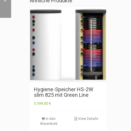
Ähnliche Produkte
2W slim 825 mit Green
Line
Hygiene-Speicher HS-2W
slim 825 mit Green Line
3.599,00
€
In den
View Details
Warenkorb