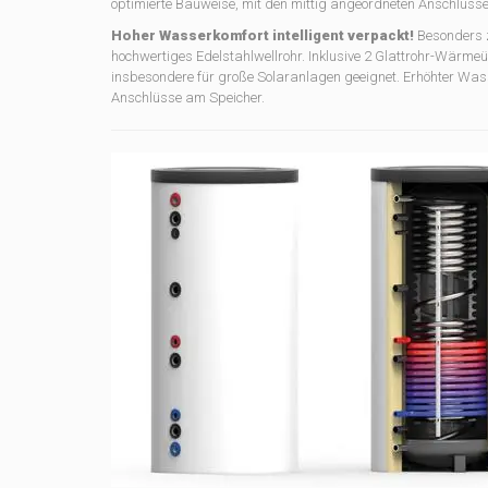
optimierte Bauweise, mit den mittig angeordneten Anschlüss
Hoher Wasserkomfort intelligent verpackt!
Besonders z
hochwertiges Edelstahlwellrohr. Inklusive 2 Glattrohr-Wärme
insbesondere für große Solaranlagen geeignet. Erhöhter Was
Anschlüsse am Speicher.