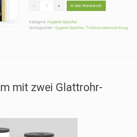
Hygiene-
In den Warenkorb
Speicher
HS-
1W
Kategorie:
Hygiene-Speicher
slim
Schlagwörter:
Hygiene-Speicher
,
Trinkwassererwärmung
500
mit
75mm
PU
Schaum
Menge
im mit zwei Glattrohr-