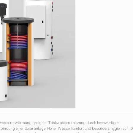
nkwassererwärmung geeignet. Trinkwassererhitzung durch hochwertiges
Anbindung einer Solaranlage. Hoher Wasserkomfort und besonders hygienisch. D