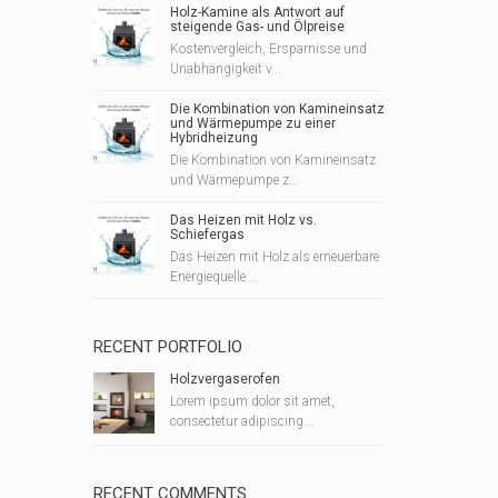
Holz-Kamine als Antwort auf
steigende Gas- und Ölpreise
Kostenvergleich, Ersparnisse und
Unabhängigkeit v...
Die Kombination von Kamineinsatz
und Wärmepumpe zu einer
Hybridheizung
Die Kombination von Kamineinsatz
und Wärmepumpe z...
Das Heizen mit Holz vs.
Schiefergas
Das Heizen mit Holz als erneuerbare
Energiequelle ...
RECENT PORTFOLIO
Holzvergaserofen
Lorem ipsum dolor sit amet,
consectetur adipiscing...
RECENT COMMENTS