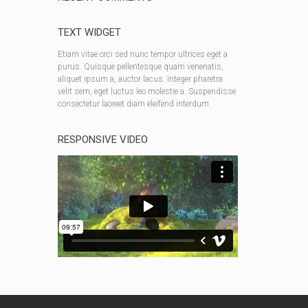
TEXT WIDGET
Etiam vitae orci sed nunc tempor ultrices eget a
purus. Quisque pellentesque quam venenatis,
aliquet ipsum a, auctor lacus. Integer pharetra
velit sem, eget luctus leo molestie a. Suspendisse
consectetur laoreet diam eleifend interdum.
RESPONSIVE VIDEO