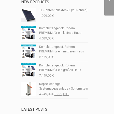
NEW PRODUCTS
TE-RöhrenKollektor-20 (20 Röhren)
1.999,00
€
Komplettangebot: Rohem
PREMIUM für ein kleines Haus
4.629,00
€
Komplettangebot: Rohem
PREMIUM für ein mittleres Haus
6.579,00
€
Komplettangebot: Rohem
PREMIUM für ein großes Haus
7.449,00
€
Doppelwandige
Systemabgasanlage / Schornstein
Ursprünglicher
Aktueller
4.249,00
€
3.799,00
€
Preis
Preis
war:
ist:
4.249,00 €
3.799,00 €.
LATEST POSTS