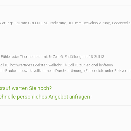
Isolierung: 120 mm GREEN LINE- Isolierung, 100 mm Deckelisolie-rung, Bodenisoli
r Fühler oder Thermometer mit ½ Zoll IG, Entlüftung mit 1¼ Zoll IG
l IG, hochwertiges Edelstahlwellrohr 1¼ Zoll IG zur legionel-lenfreien
te Bauform bewirkt vollkommene Durch-strömung, (Fühlerleiste unter Reißversc
rauf warten Sie noch?
chnelle persönliches Angebot anfragen!