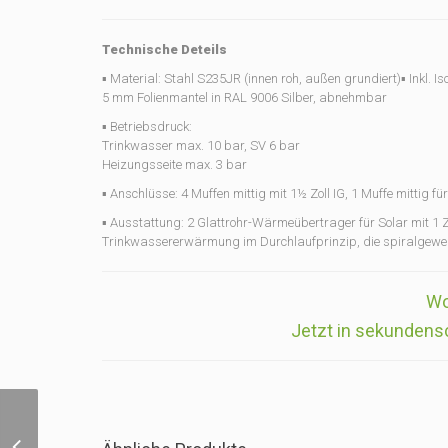
Technische Deteils
▪ Material: Stahl S235JR (innen roh, außen grundiert)▪ Inkl. 
5 mm Folienmantel in RAL 9006 Silber, abnehmbar
▪ Betriebsdruck:
Trinkwasser max. 10 bar, SV 6 bar
Heizungsseite max. 3 bar
▪ Anschlüsse: 4 Muffen mittig mit 1½ Zoll IG, 1 Muffe mittig fü
▪ Ausstattung: 2 Glattrohr-Wärmeübertrager für Solar mit 1 Zol
Trinkwassererwärmung im Durchlaufprinzip, die spiralgewell
Wo
Jetzt in sekundens
Hygiene-Speicher HS-