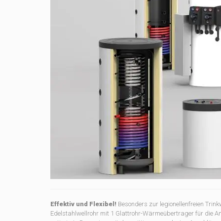
Effektiv und Flexibel!
Besonders zur legionellenfreien Tri
Edelstahlwellrohr mit 1 Glattrohr-Wärmeübertrager für die 