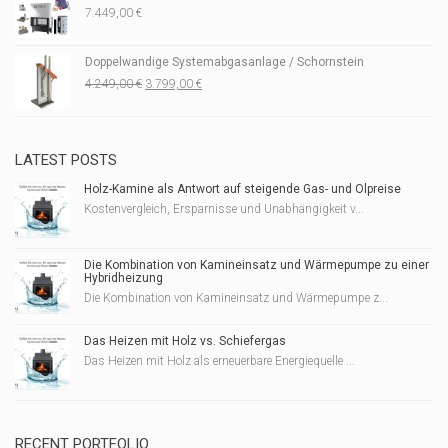
7.449,00
€
Doppelwandige Systemabgasanlage / Schornstein
Ursprünglicher
Aktueller
4.249,00
€
3.799,00
€
Preis
Preis
war:
ist:
4.249,00 €
3.799,00 €.
LATEST POSTS
Holz-Kamine als Antwort auf steigende Gas- und Ölpreise
Kostenvergleich, Ersparnisse und Unabhängigkeit v...
Die Kombination von Kamineinsatz und Wärmepumpe zu einer
Hybridheizung
Die Kombination von Kamineinsatz und Wärmepumpe z...
Das Heizen mit Holz vs. Schiefergas
Das Heizen mit Holz als erneuerbare Energiequelle ...
RECENT PORTFOLIO