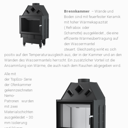
Brennkammer
– Wände und
Boden sind mit feuerfester Keramik
mit hoher Wärmekapazität
( Refrabox oder
Schamotte) ausgekleidet , die eine
effiziente Wärmeübertragung auf
den Wassermantel
steuert. Gleichzeitig wirkt es sich
positiv auf den Temperaturausgleich aus, der in der Kammer und an den
Wänden des Wassermantels herrscht. Ein zusätzlicher Vorteil ist die
Ansammlung von Wärme, die auch nach dem Rauchen abgegeben wird.
Alle mit
der TopEco- Serie
der Ofenkammer
gekennzeichneten
Nemo-
Patronen wurden
mit zwei
Materialschichten
ausgekleidet – 30
mm Isolierung