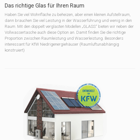
Das richtige Glas für Ihren Raum
Haben Sie viel Wohnfläche zu beheizen, aber einen kleinen
Aufstellraum,
dann brauchen Sie viel Leistung in der Wasserführung
und wenig in den
Raum. Mit den doppelt verglasten Modellen „GLASS“ bieten wir neben der
Vollwassertasche auch diese Option an. Damit finden Sie die richtige
Proportion zwischen Raumleistung und Wasserleistung. Besonders
interessant für KfW Niedrigenergiehäuser (Raumluftunabhängig
konstruiert)