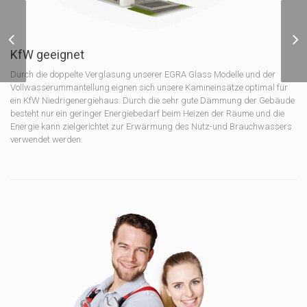
Kamineinsatz DRAGON
2 4KW-13KW +
KfW geeignet
Durch die doppelte Verglasung unserer EGRA Glass Modelle und der
Vollwasserummantellung eignen sich unsere Kamineinsätze optimal für
ein KfW Niedrigenergiehaus. Durch die sehr gute Dämmung der Gebäude
besteht nur ein geringer Energiebedarf beim Heizen der Räume und die
Energie kann zielgerichtet zur Erwärmung des Nutz-und Brauchwassers
verwendet werden.