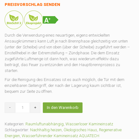
PREISVORSCHLAG SENDEN
Durch die Verwendung eines neuartigen, eigens entwickelten
Ansaugkrümmers kann Luft je nach Brennphase gleichzeitig von unten
(unter der Scheibe) und von oben (über der Scheibe) zugeführt werden –
Einstellhebel in der Extremstellung – Zündphase. Die dem Einsatz
zugeführte Luftmenge ist dann hoch, was wiederum effektiv dazu
beiträgt, das Feuer zu entzünden und den Hauptbrennprozess zu
starten.
Für die Reinigung des Einsatzes ist es auch möglich, die Tür mit dem
einziehbaren Seitengriff, der nach der Lagerung kaum sichtbar ist,
bequem zur Seite zu öffnen.
Kamineinsatz
In den Warenkorb
DRAGON
4/14
4KW-
Kategorien:
Raumluftunabhängig
,
Wasserloser Kamineinsatz
14KW
Schlagwörter:
Nachhaltig heizen
,
Ökologisches Haus
,
Regenerative
+
Energien
,
Wasserführender Kamineinsatz AQUATECH
Menge