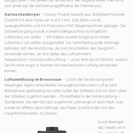
ausgestattet – sie senken die Temperatur der Abgase weiter. Dies wirkt
sich direkt auf die Verbrennungseffizienz der Patrone aus.
Kartuschenkörper
– Dieses Produkt besteht aus Stahlblech höchster
Qualität mit einer Dicke von 4 und 5 mm. Das Blech wurde
lasergeschnitten und mit Präzisions-CNC-Biegemaschinen gebogen. Der
Schweißvorgang wurde in einem Edelgasschild durchgeführt.
Lufteinlass von außen – Wir haben unseren Eingang mit einem
Lufteinlass von außen ausgestattet. Zur Vereinfachung der Montage
befinden sich die Anschlüsse, die zum Anschließen des Saugrohrs
verwendet werden, an drei Seiten des Luftsammlers.
Rekuperation / mechanische Lüftung – unser Beitrag ist luftdicht, sodass
Sie ihn ohne Angst in Räumen mit mechanischer Lüftung verwenden
können.
Luftumwälzung im Brennraum
– Durch die Verwendung eines
neuartigen, eigens entwickelten Ansaugkrümmers kann Luft je nach
Brennphase gleichzeitig von unten (unter der Scheibe) und von oben (über
der Scheibe) zugeführt werden – Einstellhebel in der Extremstellung –
Zündphase. Die dem Einsatz zugeführte Luftmenge ist dann hoch, was
wiederum effektiv dazu beiträgt, das Feuer zu entzünden und den
Hauptbrennprozess zu starten.
Durch Bewegen
des Hebels wird