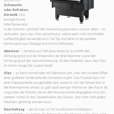
und 30 mm
Schamotte
oder Refrabox-
Keramik
. Dies
ermöglicht eine
hohe Temperatur
in der Kammer, optimiert den Verbrennungsprozess und vor allem – es
verhindert, dass das Glas verschmutzt, selbst wenn Holz mit erhöhter
Luftfeuchtigkeit verwendet wird. Die Top Eco-Serie ist die perfekte
Kombination aus Ökologie und Wirtschaftlichkeit.
Abweiser
– Keramik aus Refrabox-Material. Es erhöht den
Wirkungsgrad und die Temperatur der Brennkammer sowie den
Wirkungsgrad der Nachverbrennung. All dies bedeutet, dass das Glas
im Kamin lange Zeit sauber bleibt.
Glas
– es kann normal oder mit Siebdruck sein, was den visuellen Effekt
einer größeren Vorderseite des Einsatzes ergibt. Das Produkt kann mit
einer Doppelscheibe ausgestattet sein, wodurch sich die Temperatur in
der Brennkammer erhöht. Es gibt auch weniger Wärme an den Raum ab,
zugunsten der Wärme, die an den Wassermantel abgegeben wird. Ein
weiterer Vorteil ist das Sauberhalten des Glases, das nicht nach jedem
Räuchern gereinigt werden muss.
Rauchabzug
– der Einsatz ist mit zusätzlichen Kühlkörpern