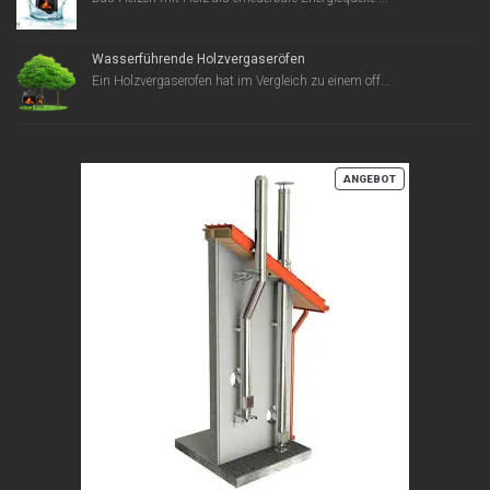
Wasserführende Holzvergaseröfen
Ein Holzvergaserofen hat im Vergleich zu einem off...
PRODUKT
ANGEBOT
IM
ANGEBOT