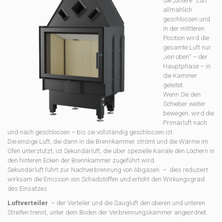
die „untere“ Luft
allmählich
geschlossen und
in der mittleren
Position wird die
gesamte Luft nur
„von oben“ – der
Hauptphase – in
die Kammer
geleitet.
Wenn Sie den
Schieber weiter
bewegen, wird die
Primärluft nach
und nach geschlossen – bis sie vollständig geschlossen ist.
Die einzige Luft, die dann in die Brennkammer strömt und die Wärme im
Ofen unterstützt, ist Sekundärluft, die über spezielle Kanäle den Löchern in
den hinteren Ecken der Brennkammer zugeführt wird.
Sekundärluft führt zur Nachverbrennung von Abgasen – dies reduziert
wirksam die Emission von Schadstoffen und erhöht den Wirkungsgrad
des Einsatzes.
Luftverteiler
– der Verteiler und die Saugluft den oberen und unteren
Streifen trennt, unter dem Boden der Verbrennungskammer angeordnet.