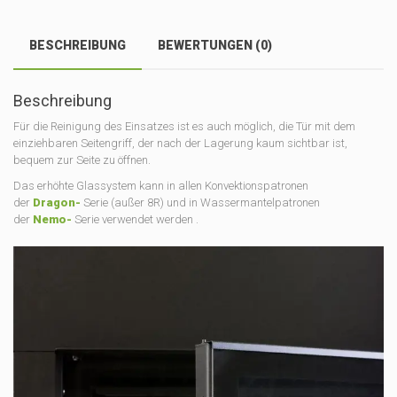
BESCHREIBUNG
BEWERTUNGEN (0)
Beschreibung
Für die Reinigung des Einsatzes ist es auch möglich, die Tür mit dem
einziehbaren Seitengriff, der nach der Lagerung kaum sichtbar ist,
bequem zur Seite zu öffnen.
Das erhöhte Glassystem kann in allen Konvektionspatronen
der
Dragon-
Serie (außer 8R) und in Wassermantelpatronen
der
Nemo-
Serie verwendet werden .