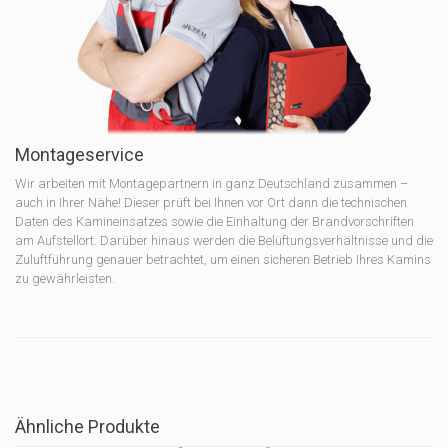
Montageservice
Wir arbeiten mit Montagepartnern in ganz Deutschland zusammen –
auch in Ihrer Nähe! Dieser prüft bei Ihnen vor Ort dann die technischen
Daten des Kamineinsatzes sowie die Einhaltung der Brandvorschriften
am Aufstellort. Darüber hinaus werden die Belüftungsverhältnisse und die
Zuluftführung genauer betrachtet, um einen sicheren Betrieb Ihres Kamins
zu gewährleisten.
Ähnliche Produkte