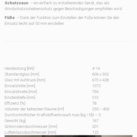
Schutzzaun
– ein einfach zu installierendes Gerät, das als
Windschutzscheibenschutz gegen Beschädigungen empfohlen wird.
Füße
– Dank der Funktion zum Einstellen der Füße können Sie den
Einsatz leicht auf 50 mm einstellen.
Heizleistung [kW]
4-14
Standardglas [mm]
606 x 362
Glas mit Aufdruck [mm]
673 x 428
Einsatzhöhe [mm]
1072
Einsatzbreite [mm]
736
Einstecktiefe [mm]
513
Effizienz [%]
78
Volumen der beheizten Räume [m³]
250 – 400
Durchschnittlicher Kraftstoffverbrauch max [kg / h]
3 – 5
Gewicht (kg]
167
Schornsteindurchmesser [mm]
201
Lufteinlassdurchmesser [mm]
125