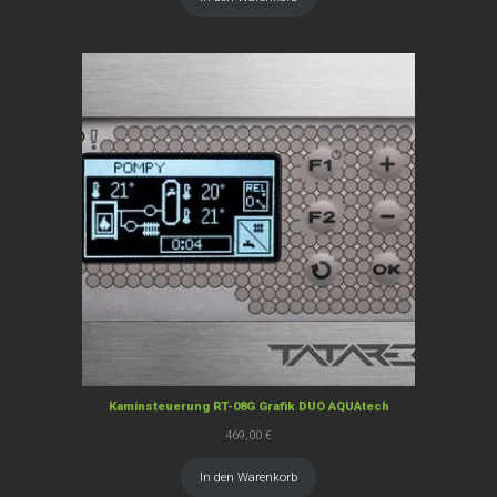
Kaminsteuerung RT-08G Grafik DUO AQUAtech
469,00
€
In den Warenkorb