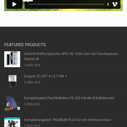
FEATURED PRODUCTS
Schicht-Puffer-Speicher SPS-1W 1000 Liter mit Frischwasser-
Station M
3.849,00
€
Dragon 2C LIFT 4-13,7 KW +
5.699,00
€
Komplettpaket Flachkollektor FK 253 HA-4A (4 Kollektoren)
3.999,00
€
Komplettangebot: PREMIUM PLUS für ein mittleres Haus
7.900,00
€