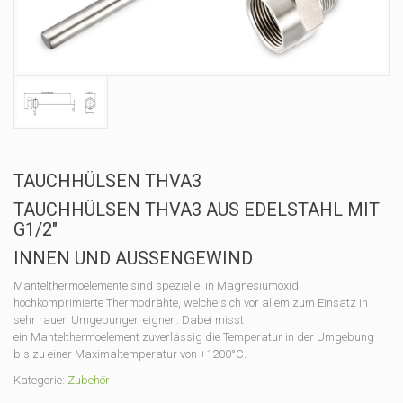
TAUCHHÜLSEN THVA3
TAUCHHÜLSEN THVA3 AUS EDELSTAHL MIT
G1/2″
INNEN UND AUSSENGEWIND
Mantelthermoelemente sind spezielle, in Magnesiumoxid
hochkomprimierte Thermodrähte, welche sich vor allem zum Einsatz in
sehr rauen Umgebungen eignen. Dabei misst
ein Mantelthermoelement zuverlässig die Temperatur in der Umgebung
bis zu einer Maximaltemperatur von +1200°C.
Kategorie:
Zubehör