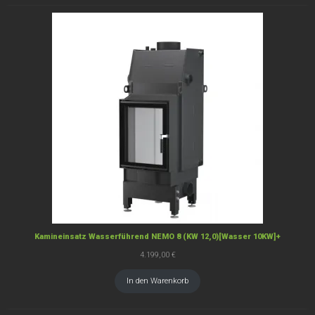
Kamineinsatz Wasserführend NEMO 8 (KW 12,0)[Wasser 10KW]+
4.199,00
€
In den Warenkorb