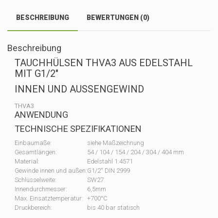
BESCHREIBUNG
BEWERTUNGEN (0)
Beschreibung
TAUCHHÜLSEN THVA3 AUS EDELSTAHL
MIT G1/2″
INNEN UND AUSSENGEWIND
THVA3
ANWENDUNG
TECHNISCHE SPEZIFIKATIONEN
Einbaumaße:
siehe Maßzeichnung
Gesamtlängen:
54 / 104 / 154 / 204 / 304 / 404 mm
Material:
Edelstahl 1.4571
Gewinde innen und außen:
G1/2“ DIN 2999
Schlüsselweite:
SW27
Innendurchmesser:
6,5mm
Max. Einsatztemperatur:
+700°C
Druckbereich:
bis 40 bar statisch