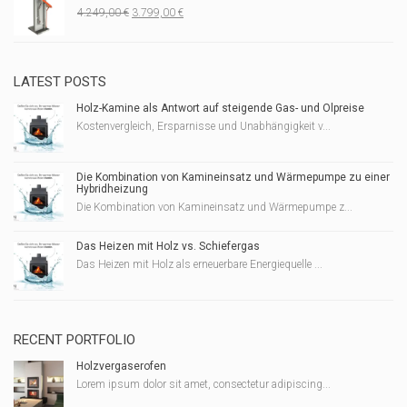
Ursprünglicher
Aktueller
4.249,00
€
3.799,00
€
Preis
Preis
war:
ist:
4.249,00 €
3.799,00 €.
LATEST POSTS
Holz-Kamine als Antwort auf steigende Gas- und Ölpreise
Kostenvergleich, Ersparnisse und Unabhängigkeit v...
Die Kombination von Kamineinsatz und Wärmepumpe zu einer
Hybridheizung
Die Kombination von Kamineinsatz und Wärmepumpe z...
Das Heizen mit Holz vs. Schiefergas
Das Heizen mit Holz als erneuerbare Energiequelle ...
RECENT PORTFOLIO
Holzvergaserofen
Lorem ipsum dolor sit amet, consectetur adipiscing...