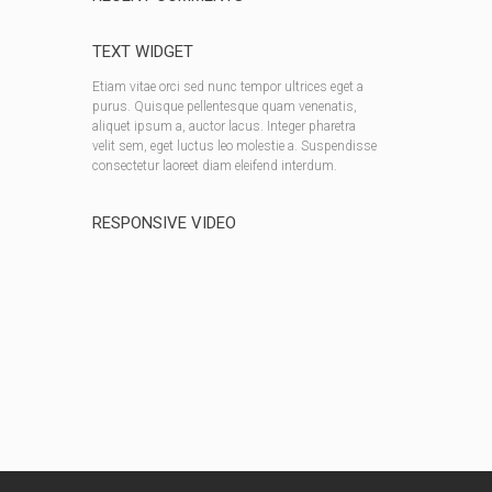
TEXT WIDGET
Etiam vitae orci sed nunc tempor ultrices eget a
purus. Quisque pellentesque quam venenatis,
aliquet ipsum a, auctor lacus. Integer pharetra
velit sem, eget luctus leo molestie a. Suspendisse
consectetur laoreet diam eleifend interdum.
RESPONSIVE VIDEO