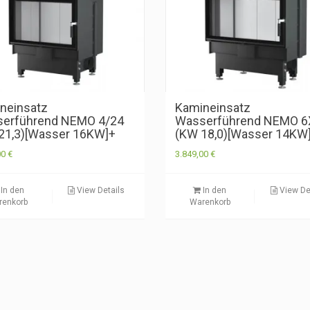
neinsatz
Kamineinsatz
erführend NEMO 4/24
Wasserführend NEMO 6
21,3)[Wasser 16KW]+
(KW 18,0)[Wasser 14KW
00
€
3.849,00
€
In den
View Details
In den
View De
renkorb
Warenkorb