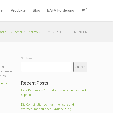
0
ser
Produkte
Blog
BAFA Förderung
ätze
Zubehör
Thermo
TERMO SPEICHERÖFFNUNGEN
Suchen
n, um
Suchen
sammeln.
mins.
Recent Posts
behör
Holz-Kamine als Antwort auf steigende Gas- und
Ölpreise
Die Kombination von Kamineinsatz und
Wärmepumpe zu einer Hybridheizung