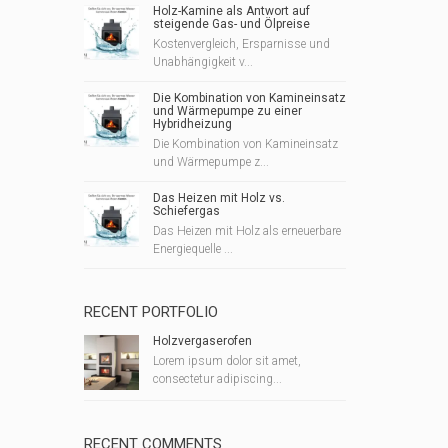
Holz-Kamine als Antwort auf
steigende Gas- und Ölpreise
Kostenvergleich, Ersparnisse und
Unabhängigkeit v...
Die Kombination von Kamineinsatz
und Wärmepumpe zu einer
Hybridheizung
Die Kombination von Kamineinsatz
und Wärmepumpe z...
Das Heizen mit Holz vs.
Schiefergas
Das Heizen mit Holz als erneuerbare
Energiequelle ...
RECENT PORTFOLIO
Holzvergaserofen
Lorem ipsum dolor sit amet,
consectetur adipiscing...
RECENT COMMENTS