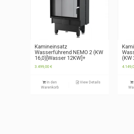
Kamineinsatz
Kami
Wasserführend NEMO 2 (KW
Wass
16,0)[Wasser 12KW]+
(KW 
3.499,00
€
4.149,
In den
View Details
Warenkorb
Wa