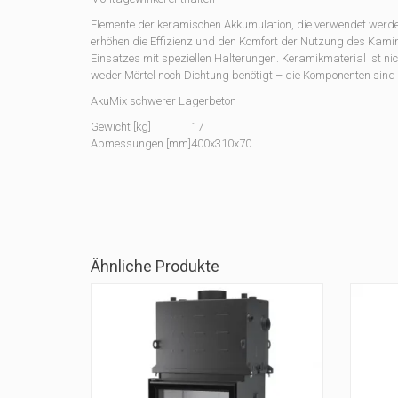
Elemente der keramischen Akkumulation, die verwendet wer
erhöhen die Effizienz und den Komfort der Nutzung des Kam
Einsatzes mit speziellen Halterungen. Keramikmaterial ist n
weder Mörtel noch Dichtung benötigt – die Komponenten sind s
AkuMix schwerer Lagerbeton
Gewicht [kg]
17
Abmessungen [mm]
400x310x70
Ähnliche Produkte