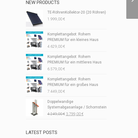
NEW PRODUCTS
TE-RöhrenKollektor-20 (20 Röhren)
1.999,00
€
Komplettangebot: Rohem
PREMIUM für ein kleines Haus
4.629,00
€
Komplettangebot: Rohem
PREMIUM für ein mittleres Haus
6.579,00
€
Komplettangebot: Rohem
PREMIUM für ein großes Haus
7.449,00
€
Doppelwandige
Systemabgasanlage / Schornstein
Ursprünglicher
Aktueller
4.249,00
€
3.799,00
€
Preis
Preis
war:
ist:
4.249,00 €
3.799,00 €.
LATEST POSTS