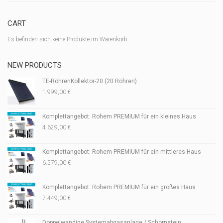
CART
Es befinden sich keine Produkte im Warenkorb.
NEW PRODUCTS
TE-RöhrenKollektor-20 (20 Röhren)
1.999,00
€
Komplettangebot: Rohem PREMIUM für ein kleines Haus
4.629,00
€
Komplettangebot: Rohem PREMIUM für ein mittleres Haus
6.579,00
€
Komplettangebot: Rohem PREMIUM für ein großes Haus
7.449,00
€
Doppelwandige Systemabgasanlage / Schornstein