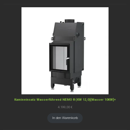
Kamineinsatz Wasserführend NEMO 8 (KW 12,0)[Wasser 10KW]+
4.199,00
€
In den Warenkorb