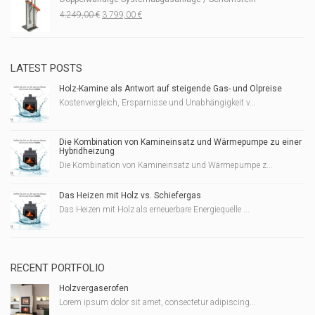
Ursprünglicher
Aktueller
4.249,00
€
3.799,00
€
Preis
Preis
war:
ist:
4.249,00 €
3.799,00 €.
LATEST POSTS
Holz-Kamine als Antwort auf steigende Gas- und Ölpreise
Kostenvergleich, Ersparnisse und Unabhängigkeit v...
Die Kombination von Kamineinsatz und Wärmepumpe zu einer
Hybridheizung
Die Kombination von Kamineinsatz und Wärmepumpe z...
Das Heizen mit Holz vs. Schiefergas
Das Heizen mit Holz als erneuerbare Energiequelle ...
RECENT PORTFOLIO
Holzvergaserofen
Lorem ipsum dolor sit amet, consectetur adipiscing...