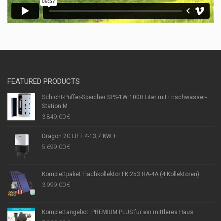
FEATURED PRODUCTS
Schicht-Puffer-Speicher SPS-1W 1000 Liter mit Frischwasser-
Station M
3.849,00
€
Dragon 2C LIFT 4-13,7 KW +
5.699,00
€
Komplettpaket Flachkollektor FK 253 HA-4A (4 Kollektoren)
3.999,00
€
Komplettangebot: PREMIUM PLUS für ein mittleres Haus