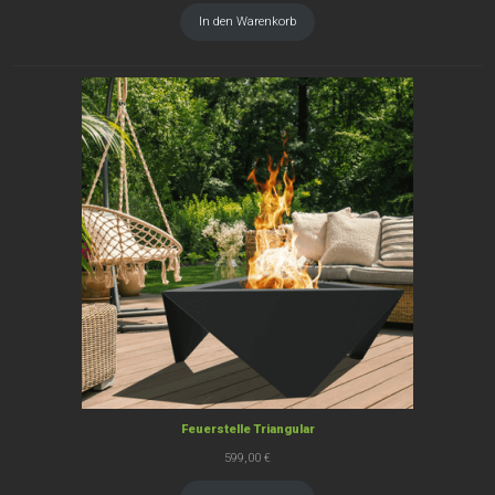
war:
ist:
In den Warenkorb
4.249,00 €
3.799,00 €.
Feuerstelle Triangular
599,00
€