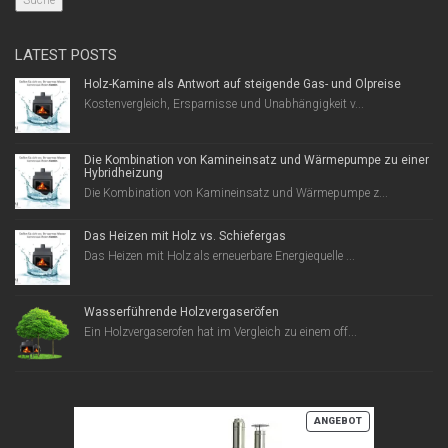
LATEST POSTS
Holz-Kamine als Antwort auf steigende Gas- und Ölpreise
Kostenvergleich, Ersparnisse und Unabhängigkeit v...
Die Kombination von Kamineinsatz und Wärmepumpe zu einer
Hybridheizung
Die Kombination von Kamineinsatz und Wärmepumpe z...
Das Heizen mit Holz vs. Schiefergas
Das Heizen mit Holz als erneuerbare Energiequelle ...
Wasserführende Holzvergaseröfen
Ein Holzvergaserofen hat im Vergleich zu einem off...
PRODUKT
ANGEBOT
IM
ANGEBOT