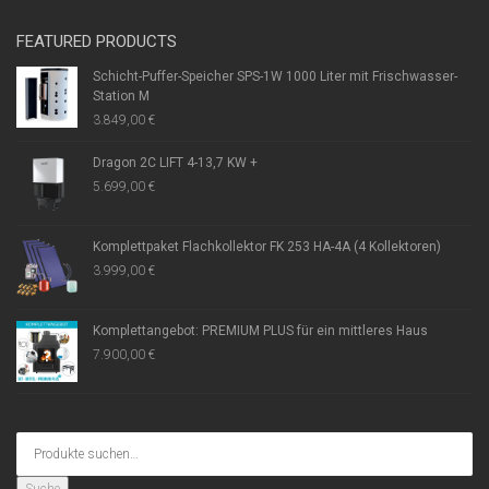
FEATURED PRODUCTS
Schicht-Puffer-Speicher SPS-1W 1000 Liter mit Frischwasser-
Station M
3.849,00
€
Dragon 2C LIFT 4-13,7 KW +
5.699,00
€
Komplettpaket Flachkollektor FK 253 HA-4A (4 Kollektoren)
3.999,00
€
Komplettangebot: PREMIUM PLUS für ein mittleres Haus
7.900,00
€
Suche