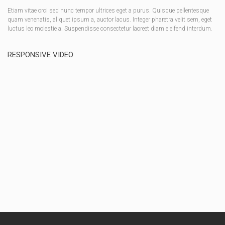
Etiam vitae orci sed nunc tempor ultrices eget a purus. Quisque pellentesque
quam venenatis, aliquet ipsum a, auctor lacus. Integer pharetra velit sem, eget
luctus leo molestie a. Suspendisse consectetur laoreet diam eleifend interdum.
RESPONSIVE VIDEO