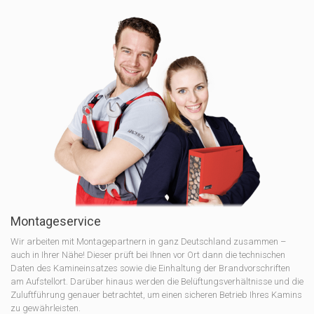
Montageservice
Wir arbeiten mit Montagepartnern in ganz Deutschland zusammen –
auch in Ihrer Nähe! Dieser prüft bei Ihnen vor Ort dann die technischen
Daten des Kamineinsatzes sowie die Einhaltung der Brandvorschriften
am Aufstellort. Darüber hinaus werden die Belüftungsverhältnisse und die
Zuluftführung genauer betrachtet, um einen sicheren Betrieb Ihres Kamins
zu gewährleisten.