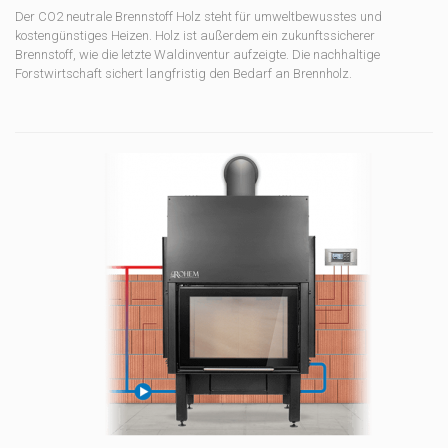
Der CO2 neutrale Brennstoff Holz steht für umweltbewusstes und
kostengünstiges Heizen. Holz ist außerdem ein zukunftssicherer
Brennstoff, wie die letzte Waldinventur aufzeigte. Die nachhaltige
Forstwirtschaft sichert langfristig den Bedarf an Brennholz.