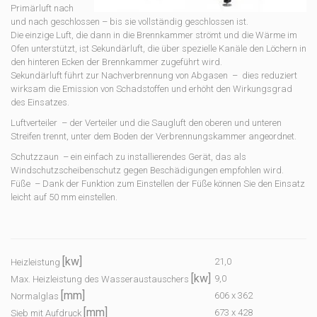
Primärluft nach
und nach geschlossen – bis sie vollständig geschlossen ist.
Die einzige Luft, die dann in die Brennkammer strömt und die Wärme im
Ofen unterstützt, ist Sekundärluft, die über spezielle Kanäle den Löchern in
den hinteren Ecken der Brennkammer zugeführt wird.
Sekundärluft führt zur Nachverbrennung von Abgasen – dies reduziert
wirksam die Emission von Schadstoffen und erhöht den Wirkungsgrad
des Einsatzes.
Luftverteiler – der Verteiler und die Saugluft den oberen und unteren
Streifen trennt, unter dem Boden der Verbrennungskammer angeordnet.
Schutzzaun – ein einfach zu installierendes Gerät, das als
Windschutzscheibenschutz gegen Beschädigungen empfohlen wird.
Füße – Dank der Funktion zum Einstellen der Füße können Sie den Einsatz
leicht auf 50 mm einstellen.
[kw]
21,0
Heizleistung
[kw]
9,0
Max. Heizleistung des Wasseraustauschers
[mm]
606 x 362
Normalglas
[mm]
673 x 428
Sieb mit Aufdruck