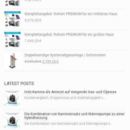
Komplettangebot: Rohem PREMIUM für ein mittleres Haus
6.579,00
€
Komplettangebot: Rohem PREMIUM für ein großes Haus
7.449,00
€
Doppelwandige Systemabgasanlage / Schornstein
Ursprünglicher
Aktueller
4.249,00
€
3.799,00
€
Preis
Preis
war:
ist:
4.249,00 €
3.799,00 €.
LATEST POSTS
Holz-Kamine als Antwort auf steigende Gas- und Ölpreise
Kostenvergleich, Ersparnisse und Unabhängigkeit v...
Die Kombination von Kamineinsatz und Wärmepumpe zu einer
Hybridheizung
Die Kombination von Kamineinsatz und Wärmepumpe z...