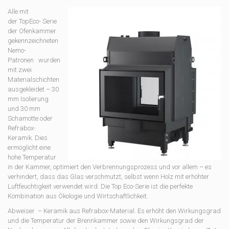
Alle mit
der TopEco- Serie
der Ofenkammer
gekennzeichneten
Nemo-
Patronen wurden
mit zwei
Materialschichten
ausgekleidet – 30
mm Isolierung
und 30 mm
Schamotte oder
Refrabox-
Keramik. Dies
ermöglicht eine
hohe Temperatur
in der Kammer, optimiert den Verbrennungsprozess und vor allem – es
verhindert, dass das Glas verschmutzt, selbst wenn Holz mit erhöhter
Luftfeuchtigkeit verwendet wird. Die Top Eco-Serie ist die perfekte
Kombination aus Ökologie und Wirtschaftlichkeit.
Abweiser – Keramik aus Refrabox-Material. Es erhöht den Wirkungsgrad
und die Temperatur der Brennkammer sowie den Wirkungsgrad der