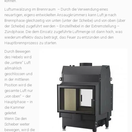
können.
Luftumwälzung im Brennraum – Durch die Verwendung eines
neuartigen, eigens entwickelten Ansaugkrümmers kann Luft je nach
Brennphase gleichzeitig von unten (unter der Scheibe) und von oben (über
der Scheibe) zugeführt werden – Einstellhebel in der Extremstellung –
Zündphase. Die dem Einsatz zugeführte Luftmenge ist dann hoch, was
wiederum effektiv dazu beiträgt, das Feuer zu entzünden und den
Hauptbrennprozess zu starten.
Durch Bewegen
des Hebels wird
die „untere“ Luft
allmählich
geschlossen und
in der mittleren
Position wird die
gesamte Luft nur
„von oben“ – der
Hauptphase – in
die Kammer
geleitet.
Wenn Sie den
Schieber weiter
bewegen, wird die