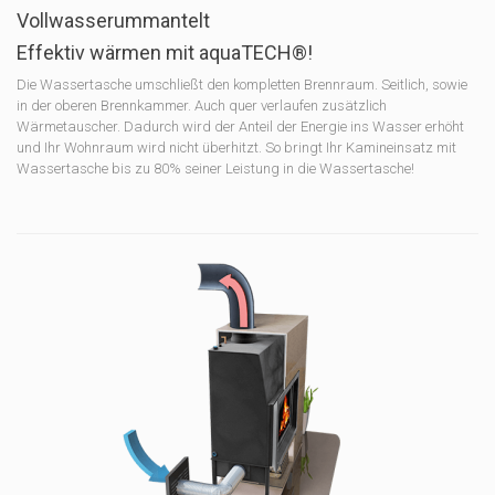
Vollwasserummantelt
Effektiv wärmen mit aquaTECH®!
Die Wassertasche umschließt den kompletten Brennraum. Seitlich, sowie
in der oberen Brennkammer. Auch quer verlaufen zusätzlich
Wärmetauscher. Dadurch wird der Anteil der Energie ins Wasser erhöht
und Ihr Wohnraum wird nicht überhitzt. So bringt Ihr Kamineinsatz mit
Wassertasche bis zu 80% seiner Leistung in die Wassertasche!