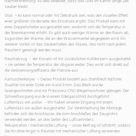
Nachverbrennung. All dies bedeutet, dass das Glas im Kamin lange Zeit
sauber bleibt.
Glas – es kann normal oder mit Siebdruck sein, was den visuellen Effekt
einer größeren Vorderseite des Einsatzes ergibt. Das Produkt kann mit
einer Doppelscheibe ausgestattet sein, wodurch sich die Temperatur in
der Brennkammer erhöht. Es gibt auch weniger Wärme an den Raum ab,
zugunsten der Wärme, die an den Wassermantel abgegeben wird. Ein
weiterer Vorteil ist das Sauberhalten des Glases, das nicht nach jedem
Räuchern gereinigt werden muss.
Rauchabzug – der Einsatz ist mit zusätzlichen Kühlkörpern ausgestattet
– sie senken die Temperatur der Abgase weiter. Dies wirkt sich direkt auf
die Verbrennungseffizienz der Patrone aus.
Kartuschenkörper – Dieses Produkt besteht aus Stahlblech höchster
Qualität mit einer Dicke von 4 und 5 mm. Das Blech wurde
lasergeschnitten und mit Präzisions-CNC-Biegemaschinen gebogen. Der
Schweißvorgang wurde in einem Edelgasschild durchgeführt.
Lufteinlass von außen – Wir haben unseren Eingang mit einem
Lufteinlass von außen ausgestattet. Zur Vereinfachung der Montage
befinden sich die Anschlüsse, die zum Anschließen des Saugrohrs
verwendet werden, an drei Seiten des Luftsammlers.
Rekuperation / mechanische Lüftung – unser Beitrag ist luftdicht, sodass
Sie ihn ohne Angst in Räumen mit mechanischer Lüftung verwenden