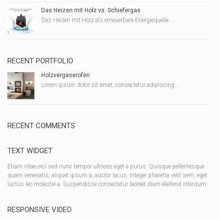
Das Heizen mit Holz vs. Schiefergas
Das Heizen mit Holz als erneuerbare Energiequelle ...
RECENT PORTFOLIO
Holzvergaserofen
Lorem ipsum dolor sit amet, consectetur adipiscing...
RECENT COMMENTS
TEXT WIDGET
Etiam vitae orci sed nunc tempor ultrices eget a purus. Quisque pellentesque
quam venenatis, aliquet ipsum a, auctor lacus. Integer pharetra velit sem, eget
luctus leo molestie a. Suspendisse consectetur laoreet diam eleifend interdum.
RESPONSIVE VIDEO