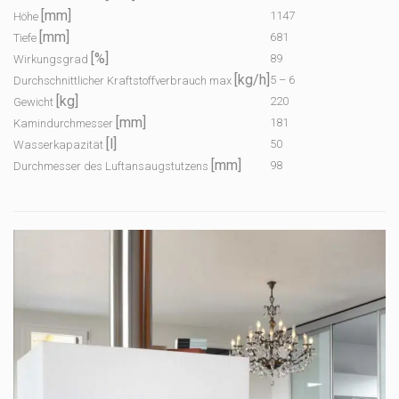
[mm]
1147
Höhe
[mm]
681
Tiefe
[%]
89
Wirkungsgrad
[kg/h]
5 – 6
Durchschnittlicher Kraftstoffverbrauch max
[kg]
220
Gewicht
[mm]
181
Kamindurchmesser
[l]
50
Wasserkapazität
[mm]
98
Durchmesser des Luftansaugstutzens