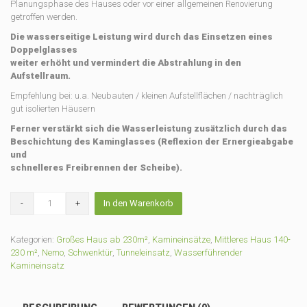
Planungsphase des Hauses oder vor einer allgemeinen Renovierung
getroffen werden.
Die wasserseitige Leistung wird durch das Einsetzen eines
Doppelglasses
weiter erhöht und vermindert die Abstrahlung in den
Aufstellraum.
Empfehlung bei: u.a. Neubauten / kleinen Aufstellflächen / nachträglich
gut isolierten Häusern
Ferner verstärkt sich die Wasserleistung zusätzlich durch das
Beschichtung des Kaminglasses (Reflexion der Ernergieabgabe
und
schnelleres Freibrennen der Scheibe).
Kamineinsatz
In den Warenkorb
Wasserführend
NEMO
4
Kategorien:
Großes Haus ab 230m²
,
Kamineinsätze
,
Mittleres Haus 140-
Tunneleinsatz
230 m²
,
Nemo
,
Schwenktür
,
Tunneleinsatz
,
Wasserführender
(KW
Kamineinsatz
21,0)
[Wasser
9KW]+