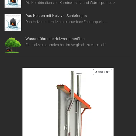
Die Kombination von Kamineinsatz und Wärmepumpe z...
Das Heizen mit Holz vs. Schiefergas
Das Heizen mit Holz als erneuerbare Energiequelle ...
Wasserführende Holzvergaseröfen
Ein Holzvergaserofen hat im Vergleich zu einem off...
PRODUKT
ANGEBOT
IM
ANGEBOT