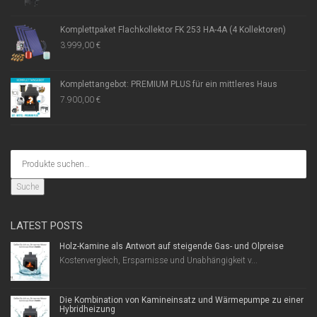
Komplettpaket Flachkollektor FK 253 HA-4A (4 Kollektoren)
3.999,00
€
Komplettangebot: PREMIUM PLUS für ein mittleres Haus
7.900,00
€
Suche
LATEST POSTS
Holz-Kamine als Antwort auf steigende Gas- und Ölpreise
Kostenvergleich, Ersparnisse und Unabhängigkeit v...
Die Kombination von Kamineinsatz und Wärmepumpe zu einer
Hybridheizung