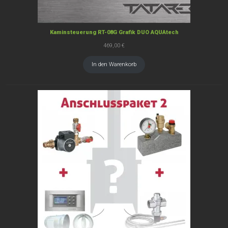
Kaminsteuerung RT-08G Grafik DUO AQUAtech
469,00
€
In den Warenkorb