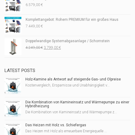
6.579,00
€
Komplettangebot: Rohem PREMIUM für ein großes Haus
7.449,00
€
Doppelwandige Systemabgasanlage / Schornstein
Ursprünglicher
Aktueller
4.249,00
€
3.799,00
€
Preis
Preis
war:
ist:
4.249,00 €
3.799,00 €.
LATEST POSTS
Holz-Kamine als Antwort auf steigende Gas- und Ölpreise
Kostenvergleich, Ersparnisse und Unabhängigkeit v...
Die Kombination von Kamineinsatz und Wärmepumpe zu einer
Hybridheizung
Die Kombination von Kamineinsatz und Wärmepumpe z...
Das Heizen mit Holz vs. Schiefergas
Das Heizen mit Holz als erneuerbare Energiequelle ...