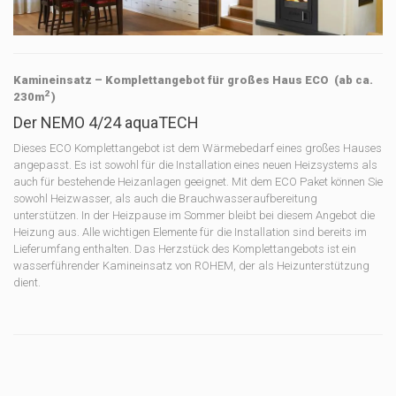
Kamineinsatz – Komplettangebot für großes Haus ECO
(ab ca.
2
230
m
)
Der NEMO 4/24 aquaTECH
Dieses ECO Komplettangebot ist dem Wärmebedarf eines großes Hauses
angepasst. Es ist sowohl für die Installation eines neuen Heizsystems als
auch für bestehende Heizanlagen geeignet. Mit dem ECO Paket können Sie
sowohl Heizwasser, als auch die Brauchwasseraufbereitung
unterstützen. In der Heizpause im Sommer bleibt bei diesem Angebot die
Heizung aus. Alle wichtigen Elemente für die Installation sind bereits im
Lieferumfang enthalten. Das Herzstück des Komplettangebots ist ein
wasserführender Kamineinsatz von ROHEM, der als Heizunterstützung
dient.