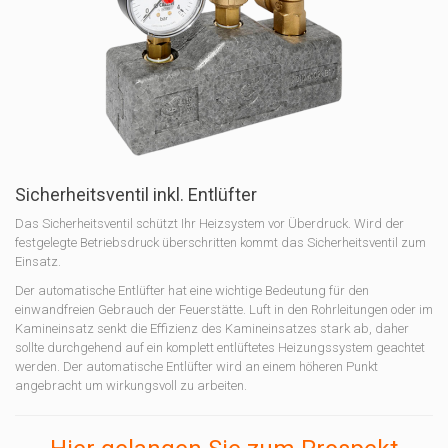
Sicherheitsventil inkl. Entlüfter
Das Sicherheitsventil schützt Ihr Heizsystem vor Überdruck. Wird der
festgelegte Betriebsdruck überschritten kommt das Sicherheitsventil zum
Einsatz.
Der automatische Entlüfter hat eine wichtige Bedeutung für den
einwandfreien Gebrauch der Feuerstätte. Luft in den Rohrleitungen oder im
Kamineinsatz senkt die Effizienz des Kamineinsatzes stark ab, daher
sollte durchgehend auf ein komplett entlüftetes Heizungssystem geachtet
werden. Der automatische Entlüfter wird an einem höheren Punkt
angebracht um wirkungsvoll zu arbeiten.