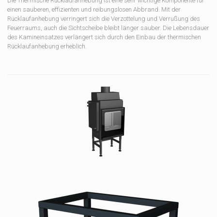
Die Thermische Rücklaufanhebung ist eine sehr wichtige Komponente für
einen sauberen, effizienten und reibungslosen Abbrand. Mit der
Rücklaufanhebung verringert sich die Verzottelung und Verrußung des
Feuerraums, auch die Sichtscheibe bleibt länger sauber. Die Lebensdauer
des Kamineinsatzes verlängert sich durch den Einbau der thermischen
Rücklaufanhebung erheblich.