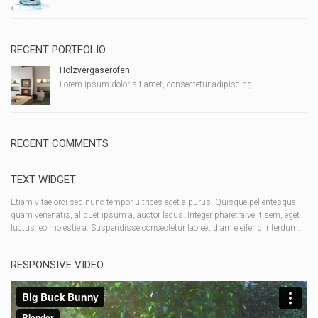
RECENT PORTFOLIO
Holzvergaserofen
Lorem ipsum dolor sit amet, consectetur adipiscing...
RECENT COMMENTS
TEXT WIDGET
Etiam vitae orci sed nunc tempor ultrices eget a purus. Quisque pellentesque
quam venenatis, aliquet ipsum a, auctor lacus. Integer pharetra velit sem, eget
luctus leo molestie a. Suspendisse consectetur laoreet diam eleifend interdum.
RESPONSIVE VIDEO