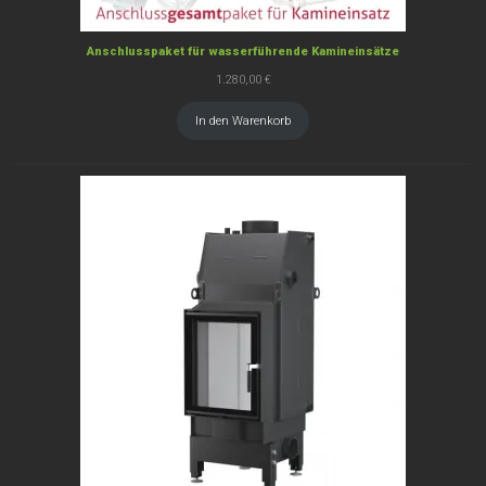
Anschlusspaket für wasserführende Kamineinsätze
1.280,00
€
In den Warenkorb