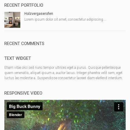
RECENT PORTFOLIO
Holzvergaserofen
Lorem ipsum dolor sit amet, consectetur adipiscing...
RECENT COMMENTS
TEXT WIDGET
Etiam vitae orci sed nunc tempor ultrices eget a purus. Quisque pellentesque
quam venenatis, aliquet ipsum a, auctor lacus. Integer pharetra velit sem, eget
luctus leo molestie a. Suspendisse consectetur laoreet diam eleifend interdum.
RESPONSIVE VIDEO