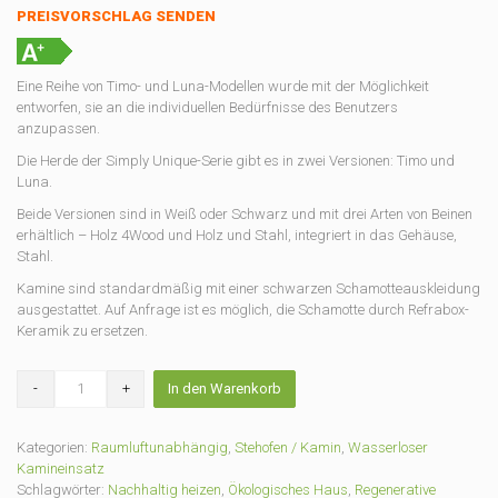
PREISVORSCHLAG SENDEN
Eine Reihe von Timo- und Luna-Modellen wurde mit der Möglichkeit
entworfen, sie an die individuellen Bedürfnisse des Benutzers
anzupassen.
Die Herde der Simply Unique-Serie gibt es in zwei Versionen: Timo und
Luna.
Beide Versionen sind in Weiß oder Schwarz und mit drei Arten von Beinen
erhältlich – Holz 4Wood und Holz und Stahl, integriert in das Gehäuse,
Stahl.
Kamine sind standardmäßig mit einer schwarzen Schamotteauskleidung
ausgestattet. Auf Anfrage ist es möglich, die Schamotte durch Refrabox-
Keramik zu ersetzen.
STANDOFEN
In den Warenkorb
SIMPLY
UNIQUE
L4W
Kategorien:
Raumluftunabhängig
,
Stehofen / Kamin
,
Wasserloser
+
Kamineinsatz
Menge
Schlagwörter:
Nachhaltig heizen
,
Ökologisches Haus
,
Regenerative