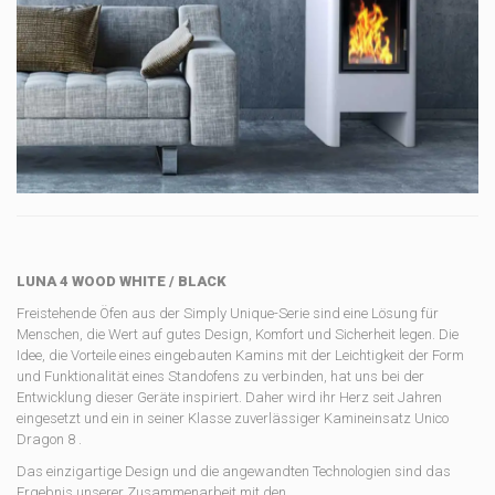
LUNA 4 WOOD WHITE / BLACK
Freistehende Öfen aus der Simply Unique-Serie sind eine Lösung für
Menschen, die Wert auf gutes Design, Komfort und Sicherheit legen. Die
Idee, die Vorteile eines eingebauten Kamins mit der Leichtigkeit der Form
und Funktionalität eines Standofens zu verbinden, hat uns bei der
Entwicklung dieser Geräte inspiriert. Daher wird ihr Herz seit Jahren
eingesetzt und ein in seiner Klasse zuverlässiger Kamineinsatz Unico
Dragon 8 .
Das einzigartige Design und die angewandten Technologien sind das
Ergebnis unserer Zusammenarbeit mit den