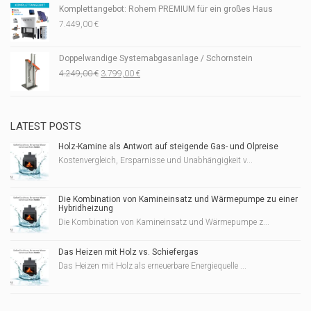
Komplettangebot: Rohem PREMIUM für ein großes Haus
7.449,00
€
Doppelwandige Systemabgasanlage / Schornstein
Ursprünglicher
Aktueller
4.249,00
€
3.799,00
€
Preis
Preis
war:
ist:
4.249,00 €
3.799,00 €.
LATEST POSTS
Holz-Kamine als Antwort auf steigende Gas- und Ölpreise
Kostenvergleich, Ersparnisse und Unabhängigkeit v...
Die Kombination von Kamineinsatz und Wärmepumpe zu einer
Hybridheizung
Die Kombination von Kamineinsatz und Wärmepumpe z...
Das Heizen mit Holz vs. Schiefergas
Das Heizen mit Holz als erneuerbare Energiequelle ...