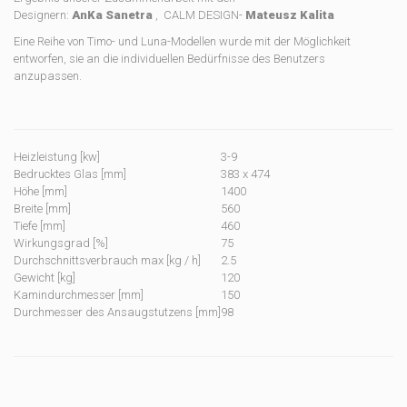
Designern:
AnKa
Sanetra
, CALM DESIGN-
Mateusz Kalita
Eine Reihe von Timo- und Luna-Modellen wurde mit der Möglichkeit
entworfen, sie an die individuellen Bedürfnisse des Benutzers
anzupassen.
Heizleistung [kw]
3-9
Bedrucktes Glas [mm]
383 x 474
Höhe [mm]
1400
Breite [mm]
560
Tiefe [mm]
460
Wirkungsgrad [%]
75
Durchschnittsverbrauch max [kg / h]
2.5
Gewicht [kg]
120
Kamindurchmesser [mm]
150
Durchmesser des Ansaugstutzens [mm]
98