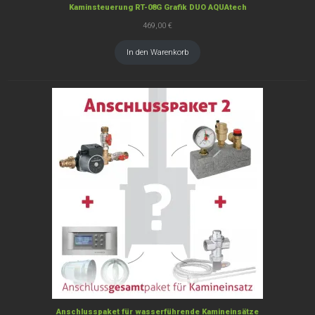
Kaminsteuerung RT-08G Grafik DUO AQUAtech
469,00
€
In den Warenkorb
Anschlusspaket für wasserführende Kamineinsätze