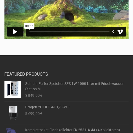
FEATURED PRODUCTS
Schicht-Puffer-Speicher SPS-1W 1000 Liter mit Frischwasser-
Station M
3.849,00
€
Dragon 2C LIFT 4-13,7 KW +
5.699,00
€
Komplettpaket Flachkollektor FK 253 HA-4A (4 Kollektoren)