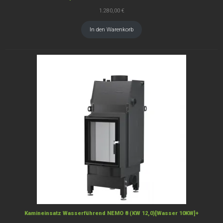
1.280,00
€
In den Warenkorb
Kamineinsatz Wasserführend NEMO 8 (KW 12,0)[Wasser 10KW]+