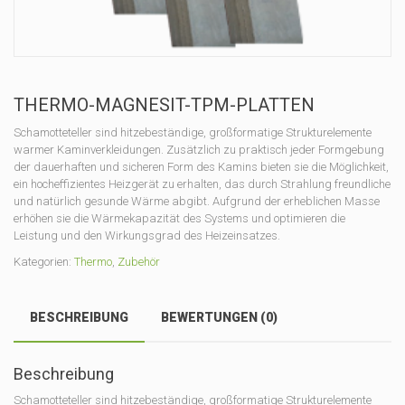
THERMO-MAGNESIT-TPM-PLATTEN
Schamotteteller sind hitzebeständige, großformatige Strukturelemente
warmer Kaminverkleidungen. Zusätzlich zu praktisch jeder Formgebung
der dauerhaften und sicheren Form des Kamins bieten sie die Möglichkeit,
ein hocheffizientes Heizgerät zu erhalten, das durch Strahlung freundliche
und natürlich gesunde Wärme abgibt. Aufgrund der erheblichen Masse
erhöhen sie die Wärmekapazität des Systems und optimieren die
Leistung und den Wirkungsgrad des Heizeinsatzes.
Kategorien:
Thermo
,
Zubehör
BESCHREIBUNG
BEWERTUNGEN (0)
Beschreibung
Schamotteteller sind hitzebeständige, großformatige Strukturelemente