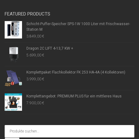
FEATURED PRODUCTS
Schicht-Puffer-Speicher SPS-1W 1000 Liter mit Frischwasser-
Station M
3.849,00
€
Dragon 2C LIFT 4-13,7 KW +
5.699,00
€
Komplettpaket Flachkollektor FK 253 HA-4A (4 Kollektoren)
3.999,00
€
Komplettangebot: PREMIUM PLUS für ein mittleres Haus
7.900,00
€