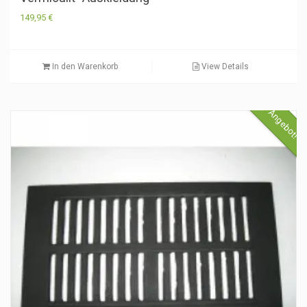
149,95
€
In den Warenkorb
View Details
Angebot!