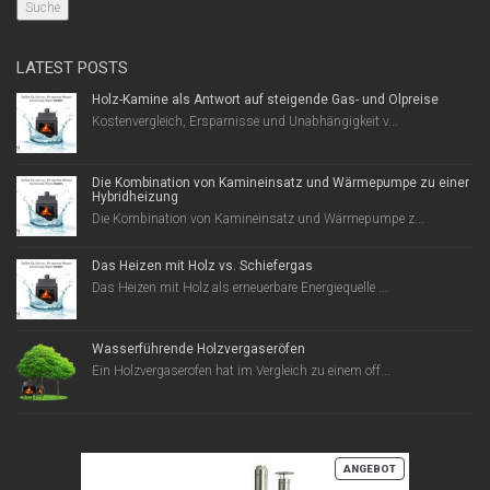
Suche
LATEST POSTS
Holz-Kamine als Antwort auf steigende Gas- und Ölpreise
Kostenvergleich, Ersparnisse und Unabhängigkeit v...
Die Kombination von Kamineinsatz und Wärmepumpe zu einer
Hybridheizung
Die Kombination von Kamineinsatz und Wärmepumpe z...
Das Heizen mit Holz vs. Schiefergas
Das Heizen mit Holz als erneuerbare Energiequelle ...
Wasserführende Holzvergaseröfen
Ein Holzvergaserofen hat im Vergleich zu einem off...
PRODUKT
ANGEBOT
IM