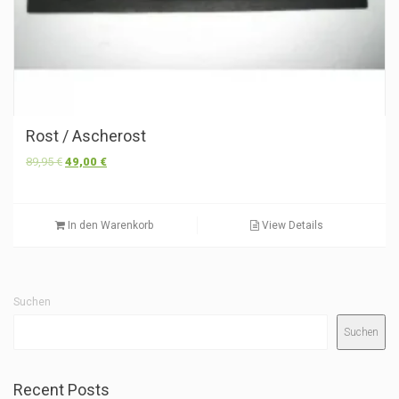
Rost / Ascherost
Ursprünglicher
Aktueller
89,95
€
49,00
€
Preis
Preis
war:
ist:
89,95 €
49,00 €.
In den Warenkorb
View Details
Suchen
Suchen
Recent Posts