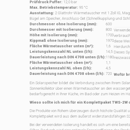
Prüfdruck Puffer:
12,0 bar
Max. Betriebstemperatur:
95 °C
Ausstattung:
2 Glattrohr-Wärmetauscher mit 1 Zoll IG, Mag
Bügel am Speicher, Anschluss-Set (Schnellkupplung und Schlau
Durchmesser ohne Isolierung (mm):
600
Durchmesser mit Isolierung (mm):
800
Verwendet
Höhe mit Isolierung (mm):
1703
verbrauch
Kippmaß ohne Isolierung (mm):
1970
diese Wei
Fläche Wärmetauscher unten (m²):
1,6
Hierdurch
Leistungskennzahl NL unten (l/h):
14,5
Dieses Sy
Dauerleistung nach DIN 4708 unten (l/h):
1180
Heizwass
Fläche Wärmetauscher oben (m²):
1,1
Leistungskennzahl NL oben (l/h):
4,5
Dauerleistung nach DIN 4708 oben (l/h):
720
Wofür br
Ein Solarspeicher bildet die Verbindung zwischen Ihrem Sol
Sonnenkollektor über einen Wärmetauscher an den wassergefü
bedarfsgerecht in Ihrer Küche, im Bad oder zum Heizen im H
Wieso sollte ich mich für ein Komplettpaket TWS-2
Die Produkte von Rohem überzeugen durch höchste Qualität u
Komplettpaket wird aus dem äußerst widerstandsfähigen S235
Bei der verwendeten Isolierung handelt es sich um eine ber