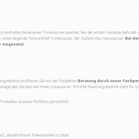
och enthalten beide einen Trinkwasserspeicher. Bei der ersten Variante befindet 
e, innen liegende Tank enthält Trinkwasser, der Äußere das Heizwasser.
Bei de
r eingesetzt
.
stechnik profitieren Sie von der fundierten
Beratung durch unser Fachpe
ntage des Gerätes bei Ihnen zuhause an. ROHEM-Feuerungstechnik steht für Qu
rodukten unseres Portfolios persönlich!
t), abnehmbarer Folienmantel in Silber