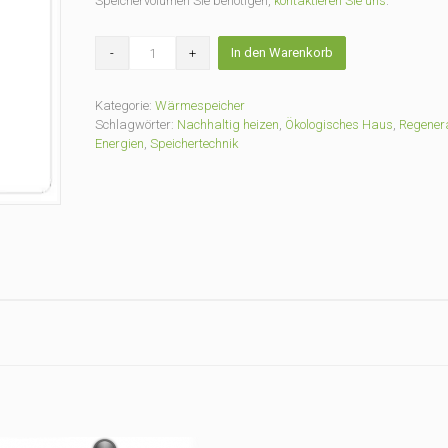
Speichervolumen Sie benötigen,
kontaktieren Sie uns
.
Trinkwasser-
In den Warenkorb
Speicher
TWS-
2W
Kategorie:
Wärmespeicher
compact
Schlagwörter:
Nachhaltig heizen
,
Ökologisches Haus
,
Regenera
400
Energien
,
Speichertechnik
Liter
mit
75
mm
PU
Schaum
Menge