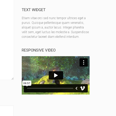
TEXT WIDGET
Etiam vitae orci sed nunc tempor ultrices eget a
purus. Quisque pellentesque quam venenatis,
aliquet ipsum a, auctor lacus. Integer pharetra
velit sem, eget luctus leo molestie a. Suspendisse
consectetur laoreet diam eleifend interdum.
RESPONSIVE VIDEO