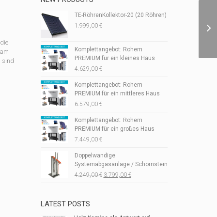
TE-RöhrenKollektor-20 (20 Röhren)
1.999,00
€
die
Komplettangebot: Rohem
l am
PREMIUM für ein kleines Haus
 sind
4.629,00
€
Komplettangebot: Rohem
PREMIUM für ein mittleres Haus
6.579,00
€
Komplettangebot: Rohem
PREMIUM für ein großes Haus
7.449,00
€
Doppelwandige
Systemabgasanlage / Schornstein
Ursprünglicher
Aktueller
4.249,00
€
3.799,00
€
Preis
Preis
war:
ist:
4.249,00 €
3.799,00 €.
LATEST POSTS