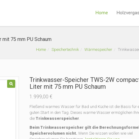
Home
Holzverga
er mit 75 mm PU Schaum
Home
Speichertechnik
Wärmespeicher
Trinkwasse
Trinkwasser-Speicher TWS-2W compac
Liter mit 75 mm PU Schaum
🔍
1.999,00
€
Fließend warmes Wasser für Bad und Küche ist die Basis für 
guten Start in den Tag. Dieses warme Wasser ermöglichen Ihn
die
Trinkwasserspeicher
.
Beim Trinkwasserspeicher gilt die Berechnungsformel
Speichervolumen nicht.
Wenn Sie wissen wollen wie viel