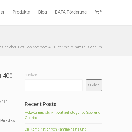
0
ser
Produkte
Blog
BAFA Förderung
r-Speicher TWS-2W compact 400 Liter mit 75 mm PU Schaum
t 400
Suchen
Suchen
einen
Recent Posts
en
Holz-Kamine als Antwort auf steigende Gas- und
Ölpreise
 für das
Die Kombination von Kamineinsatz und