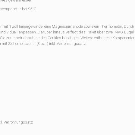
ktes gewährleistet.
bstemperatur bei 95°C.
 mit 1 Zoll Innengewinde, eine Magnesiumanode sowie ein Thermometer. Durch 
es individuell anpassen. Darüber hinaus verfügt das Paket über zwei MAG-Büge
 Sie zur Inbetriebnahme des Gerätes benötigen. Weitere enthaltene Komponenten
mit Sicherheitsventil (3 bar) inkl. Verrohrungssatz.
kl. Verrohrungssatz