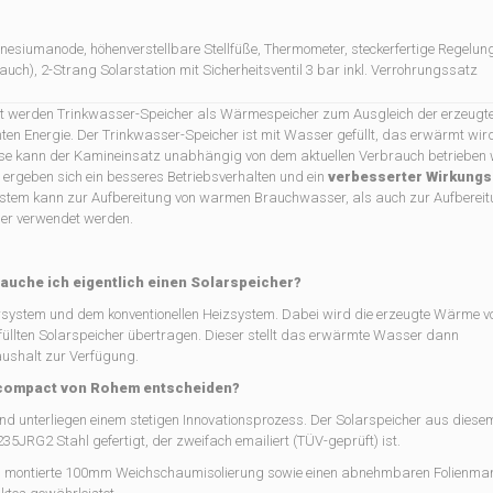
nesiumanode, höhenverstellbare Stellfüße, Thermometer
, steckerfertige Regelu
ch), 2-Strang Solarstation mit Sicherheitsventil 3 bar inkl. Verrohrungssatz
 werden Trinkwasser-Speicher als Wärmespeicher zum Ausgleich der erzeugt
ten Energie. Der Trinkwasser-Speicher ist mit Wasser gefüllt, das erwärmt wird
se kann der Kamineinsatz unabhängig von dem aktuellen Verbrauch betrieben 
 ergeben sich ein besseres Betriebsverhalten und ein
verbesserter Wirkung
stem kann zur Aufbereitung von warmen Brauchwasser, als auch zur Aufbereit
er verwendet werden.
auche ich eigentlich einen Solarspeicher?
arsystem und dem konventionellen Heizsystem. Dabei wird die erzeugte Wärme 
llten Solarspeicher übertragen. Dieser stellt das erwärmte Wasser dann
aushalt zur Verfügung.
W compact von Rohem entscheiden?
nd unterliegen einem stetigen Innovationsprozess. Der Solarspeicher aus diese
JRG2 Stahl gefertigt, der zweifach emailiert (TÜV-geprüft) ist.
eits montierte 100mm Weichschaumisolierung sowie einen abnehmbaren Folienman