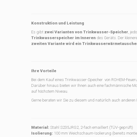
Konstruktion und Leistung
Es gibt
zwei Varianten von Trinkwasser-Speicher
, jed
Trinkwasserspeicher im Inneren
des Geräts. Der kleiner
zweiten Variante wird ein Trinkwasserwärmetausche
Ihre Vorteile
Bei dem Kauf eines Trinkwasser-Speicher von ROHEM-Feuerung
Darüber hinaus bieten wir Ihnen auch eine fachmännische Mo
auf höchstem Niveau.
Gerne beraten wir Sie zu diesem und natürlich auch anderen P
Material:
Stahl S235JRG2, 2-fach emailliert (TÜV-geprüft)
Isolierung:
100 mm Weichschaum-Isolierung (bereits montier