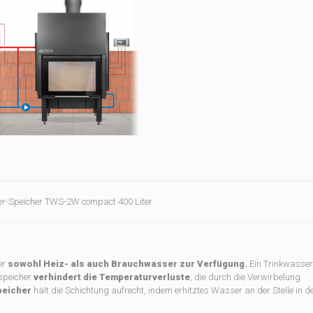
r-Speicher TWS-2W compact 400 Liter
er
sowohl Heiz- als auch Brauchwasser zur Verfügung.
Ein Trinkwasser
tspeicher
verhindert die Temperaturverluste
, die durch die Verwirbelung
peicher
hält die Schichtung aufrecht, indem erhitztes Wasser an der Stelle in d