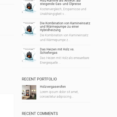
Holz-Kamine als Antwort auf
steigende Gas- und Ölpreise
Kostenvergleich, Ersparnisse und
Unabhängigkeit v...
Die Kombination von Kamineinsatz
und Wärmepumpe zu einer
Hybridheizung
Die Kombination von Kamineinsatz
und Wärmepumpe z...
Das Heizen mit Holz vs.
Schiefergas
Das Heizen mit Holz als erneuerbare
Energiequelle ...
RECENT PORTFOLIO
Holzvergaserofen
Lorem ipsum dolor sit amet,
consectetur adipiscing...
RECENT COMMENTS