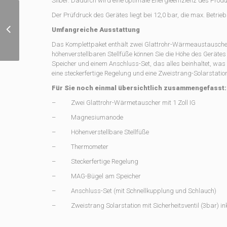
Silber. Dadurch wird eine optimale Energieeffizienz des Produ
Der Prüfdruck des Gerätes liegt bei 12,0 bar, die max. Betrie
THERMO-MAGNESIT-
Umfangreiche Ausstattung
TPM-PLATTEN
Das Komplettpaket enthält zwei Glattrohr-Wärmeaustauscher
höhenverstellbaren Stellfüße können Sie die Höhe des Gerät
Speicher und einem Anschluss-Set, das alles beinhaltet, was
eine steckerfertige Regelung und eine Zweistrang-Solarstation 
Für Sie noch einmal übersichtlich zusammengefasst:
– Zwei Glattrohr-Wärmetauscher mit 1 Zoll IG
– Magnesiumanode
– Höhenverstellbare Stellfüße
– Thermometer
– Steckerfertige Regelung
– MAG-Bügel am Speicher
– Anschluss-Set (mit Schnellkupplung und Schlauch)
– Zweistrang Solarstation mit Sicherheitsventil (3bar) in