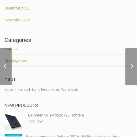
Dezember 2022
November 2022
Categories
Featured
FUSION D6XL / 5 –
Uncategorized
MODULARE
BETONGEHÄUSE
Dragon 6XL +
CART
Es befinden sich keine Produkte im Warenkorb.
NEW PRODUCTS
TE-RöhrenKollektor-20 (20 Röhren)
1.999,00
€
Komplettangebot: Rohem PREMIUM für ein kleines Haus