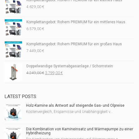
4.629,00
€
Komplettangebot: Rohem PREMIUM für ein mittleres Haus
6.579,00
€
Komplettangebot: Rohem PREMIUM für ein großes Haus
7.449,00
€
Doppelwandige Systemabgasanlage / Schornstein
Ursprünglicher
Aktueller
4.249,00
€
3.799,00
€
Preis
Preis
war:
ist:
4.249,00 €
3.799,00 €.
LATEST POSTS
Holz-Kamine als Antwort auf steigende Gas- und Ölpreise
Kostenvergleich, Ersparnisse und Unabhängigkeit v...
Die Kombination von Kamineinsatz und Wärmepumpe zu einer
Hybridheizung