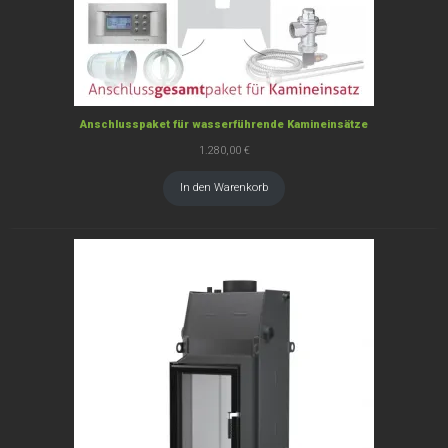
Anschlusspaket für wasserführende Kamineinsätze
1.280,00
€
In den Warenkorb