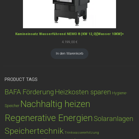
Kamineinsatz Wasserführend NEMO 8 (KW 12,0)[Wasser 10KW]+
4.199,00
€
In den Warenkorb
PRODUCT TAGS
BAFA Förderung
Heizkosten sparen
Hygiene-
Nachhaltig heizen
Speicher
Regenerative Energien
Solaranlagen
Speichertechnik
Trinkwassererhitzung