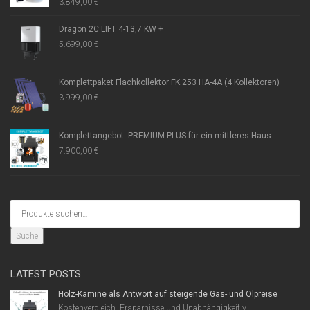
3.849,00
€
Dragon 2C LIFT 4-13,7 KW +
5.699,00
€
Komplettpaket Flachkollektor FK 253 HA-4A (4 Kollektoren)
3.999,00
€
Komplettangebot: PREMIUM PLUS für ein mittleres Haus
7.900,00
€
Suche
LATEST POSTS
Holz-Kamine als Antwort auf steigende Gas- und Ölpreise
Kostenvergleich, Ersparnisse und Unabhängigkeit v...