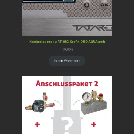
Kaminsteuerung RT-08G Grafik DUO AQUAtech
469,00
€
In den Warenkorb